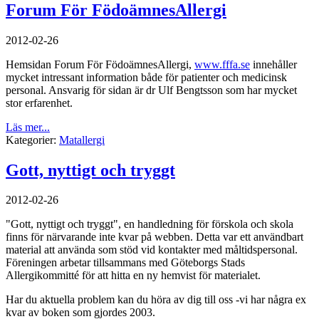
Forum För FödoämnesAllergi
2012-02-26
Hemsidan Forum För FödoämnesAllergi,
www.fffa.se
innehåller
mycket intressant information både för patienter och medicinsk
personal. Ansvarig för sidan är dr Ulf Bengtsson som har mycket
stor erfarenhet.
Läs mer...
Kategorier:
Matallergi
Gott, nyttigt och tryggt
2012-02-26
"Gott, nyttigt och tryggt", en handledning för förskola och skola
finns för närvarande inte kvar på webben. Detta var ett användbart
material att använda som stöd vid kontakter med måltidspersonal.
Föreningen arbetar tillsammans med Göteborgs Stads
Allergikommitté för att hitta en ny hemvist för materialet.
Har du aktuella problem kan du höra av dig till oss -vi har några ex
kvar av boken som gjordes 2003.