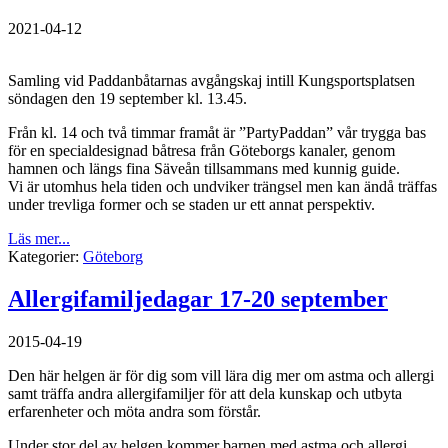
2021-04-12
Samling vid Paddanbåtarnas avgångskaj intill Kungsportsplatsen
söndagen den 19 september kl. 13.45.
Från kl. 14 och två timmar framåt är ”PartyPaddan” vår trygga bas
för en specialdesignad båtresa från Göteborgs kanaler, genom
hamnen och längs fina Säveån tillsammans med kunnig guide.
Vi är utomhus hela tiden och undviker trängsel men kan ändå träffas
under trevliga former och se staden ur ett annat perspektiv.
Läs mer...
Kategorier:
Göteborg
Allergifamiljedagar 17-20 september
2015-04-19
Den här helgen är för dig som vill lära dig mer om astma och allergi
samt träffa andra allergifamiljer för att dela kunskap och utbyta
erfarenheter och möta andra som förstår.
Under stor del av helgen kommer barnen med astma och allergi,